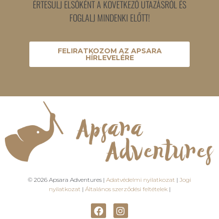
ÉRTESÜLJ ELSŐKÉNT A KÖVETKEZŐ UTAZÁSRÓL ÉS
FOGLALJ MINDENKI ELŐTT!
FELIRATKOZOM AZ APSARA
HÍRLEVELÉRE
© 2026 Apsara Adventures |
Adatvédelmi nyilatkozat
|
Jogi
nyilatkozat
|
Általános szerződési feltételek
|