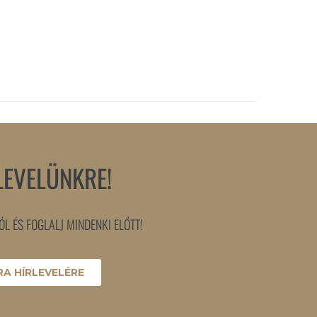
LEVELÜNKRE!
L ÉS FOGLALJ MINDENKI ELŐTT!
A HÍRLEVELÉRE