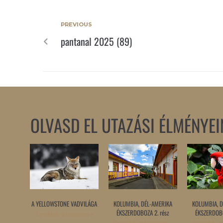
PREVIOUS
pantanal 2025 (89)
OLVASD EL UTAZÁSI ÉLMÉNYEI
A YELLOWSTONE VADVILÁGA
KOLUMBIA, DÉL-AMERIKA
KOLUMBIA, D
ÉKSZERDOBOZA 2. rész
ÉKSZERDOBO
Tovább olvasom »