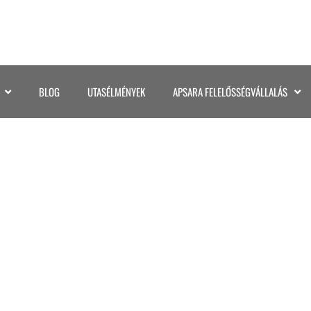
BLOG
UTASÉLMÉNYEK
APSARA FELELŐSSÉGVÁLLALÁS
PANTANAL 2025 (89)