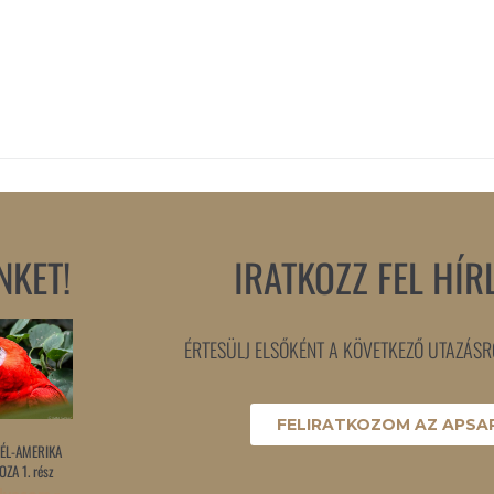
NKET!
IRATKOZZ FEL HÍR
ÉRTESÜLJ ELSŐKÉNT A KÖVETKEZŐ UTAZÁSRÓ
FELIRATKOZOM AZ APSAR
ÉL-AMERIKA
ZA 1. rész