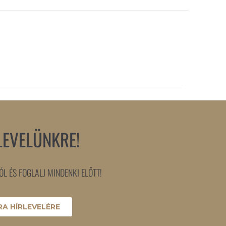
LEVELÜNKRE!
L ÉS FOGLALJ MINDENKI ELŐTT!
A HÍRLEVELÉRE