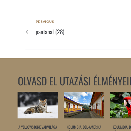
PREVIOUS
pantanal (28)
OLVASD EL UTAZÁSI ÉLMÉNYEI
A YELLOWSTONE VADVILÁGA
KOLUMBIA, DÉL-AMERIKA
KOLUMBIA, D