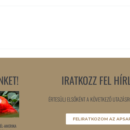
NKET!
IRATKOZZ FEL HÍR
ÉRTESÜLJ ELSŐKÉNT A KÖVETKEZŐ UTAZÁSRÓ
FELIRATKOZOM AZ APSAR
ÉL-AMERIKA