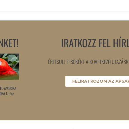
NKET!
IRATKOZZ FEL HÍR
ÉRTESÜLJ ELSŐKÉNT A KÖVETKEZŐ UTAZÁSRÓ
FELIRATKOZOM AZ APSAR
ÉL-AMERIKA
ZA 1. rész
lvasom »