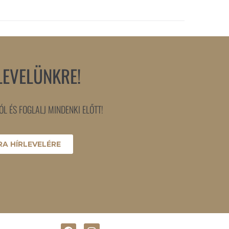
LEVELÜNKRE!
L ÉS FOGLALJ MINDENKI ELŐTT!
A HÍRLEVELÉRE