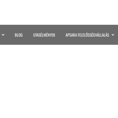
BLOG
UTASÉLMÉNYEK
APSARA FELELŐSSÉGVÁLLALÁS
PARTNEREK ÉLETE 2