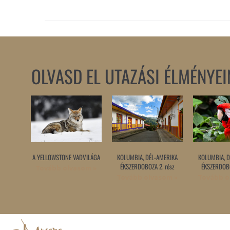
OLVASD EL UTAZÁSI ÉLMÉNYEI
A YELLOWSTONE VADVILÁGA
KOLUMBIA, DÉL-AMERIKA
KOLUMBIA, D
ÉKSZERDOBOZA 2. rész
ÉKSZERDOBO
Tovább olvasom »
Tovább olvasom »
Tovább o