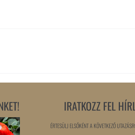
NKET!
IRATKOZZ FEL HÍR
ÉRTESÜLJ ELSŐKÉNT A KÖVETKEZŐ UTAZÁSRÓ