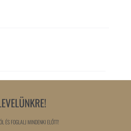
LEVELÜNKRE!
L ÉS FOGLALJ MINDENKI ELŐTT!