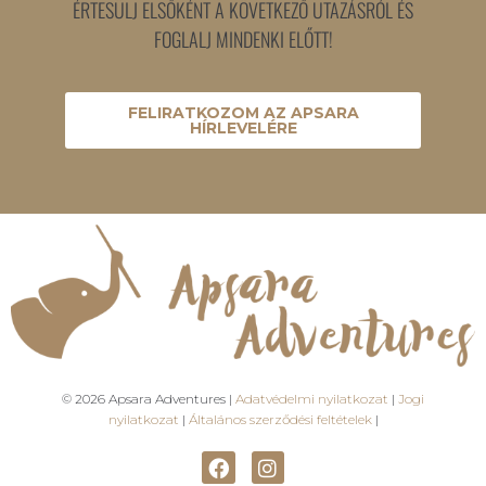
ÉRTESÜLJ ELSŐKÉNT A KÖVETKEZŐ UTAZÁSRÓL ÉS
FOGLALJ MINDENKI ELŐTT!
FELIRATKOZOM AZ APSARA
HÍRLEVELÉRE
© 2026 Apsara Adventures |
Adatvédelmi nyilatkozat
|
Jogi
nyilatkozat
|
Általános szerződési feltételek
|