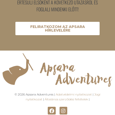
ÉRTESÜLJ ELSŐKÉNT A KÖVETKEZŐ UTAZÁSRÓL ÉS
FOGLALJ MINDENKI ELŐTT!
FELIRATKOZOM AZ APSARA
HÍRLEVELÉRE
© 2026 Apsara Adventures |
Adatvédelmi nyilatkozat
|
Jogi
nyilatkozat
|
Általános szerződési feltételek
|