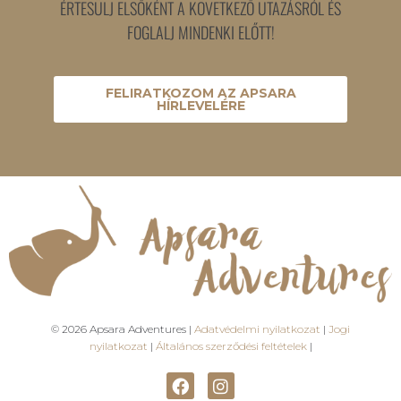
ÉRTESÜLJ ELSŐKÉNT A KÖVETKEZŐ UTAZÁSRÓL ÉS
FOGLALJ MINDENKI ELŐTT!
FELIRATKOZOM AZ APSARA
HÍRLEVELÉRE
© 2026 Apsara Adventures |
Adatvédelmi nyilatkozat
|
Jogi
nyilatkozat
|
Általános szerződési feltételek
|