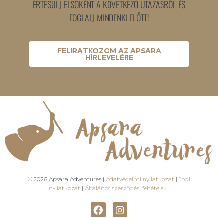
ÉRTESÜLJ ELSŐKÉNT A KÖVETKEZŐ UTAZÁSRÓL ÉS
FOGLALJ MINDENKI ELŐTT!
FELIRATKOZOM AZ APSARA
HÍRLEVELÉRE
© 2026 Apsara Adventures |
Adatvédelmi nyilatkozat
|
Jogi
nyilatkozat
|
Általános szerződési feltételek
|