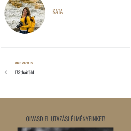
KATA
PREVIOUS
173thaiföld
OLVASD EL UTAZÁSI ÉLMÉNYEINKET!