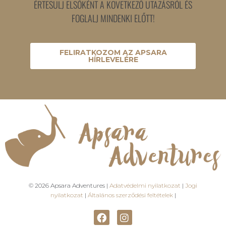
ÉRTESÜLJ ELSŐKÉNT A KÖVETKEZŐ UTAZÁSRÓL ÉS
FOGLALJ MINDENKI ELŐTT!
FELIRATKOZOM AZ APSARA
HÍRLEVELÉRE
© 2026 Apsara Adventures |
Adatvédelmi nyilatkozat
|
Jogi
nyilatkozat
|
Általános szerződési feltételek
|