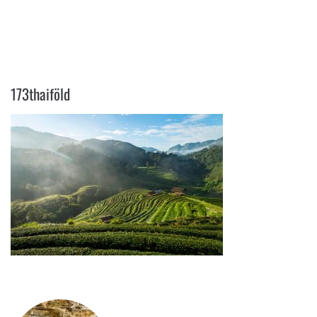
173THAIFÖLD
173thaiföld