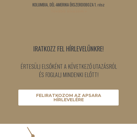
KOLUMBIA, DÉL-AMERIKA ÉKSZERDOBOZA 1. rész
Tovább olvasom »
IRATKOZZ FEL HÍRLEVELÜNKRE!
ÉRTESÜLJ ELSŐKÉNT A KÖVETKEZŐ UTAZÁSRÓL
ÉS FOGLALJ MINDENKI ELŐTT!
FELIRATKOZOM AZ APSARA
HÍRLEVELÉRE