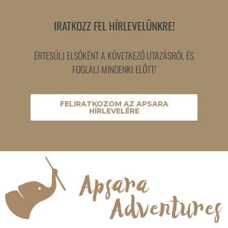
IRATKOZZ FEL HÍRLEVELÜNKRE!
ÉRTESÜLJ ELSŐKÉNT A KÖVETKEZŐ UTAZÁSRÓL ÉS
FOGLALJ MINDENKI ELŐTT!
FELIRATKOZOM AZ APSARA
HÍRLEVELÉRE