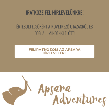
IRATKOZZ FEL HÍRLEVELÜNKRE!
ÉRTESÜLJ ELSŐKÉNT A KÖVETKEZŐ UTAZÁSRÓL ÉS
FOGLALJ MINDENKI ELŐTT!
FELIRATKOZOM AZ APSARA
HÍRLEVELÉRE