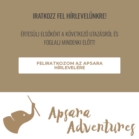
IRATKOZZ FEL HÍRLEVELÜNKRE!
ÉRTESÜLJ ELSŐKÉNT A KÖVETKEZŐ UTAZÁSRÓL ÉS
FOGLALJ MINDENKI ELŐTT!
FELIRATKOZOM AZ APSARA
HÍRLEVELÉRE