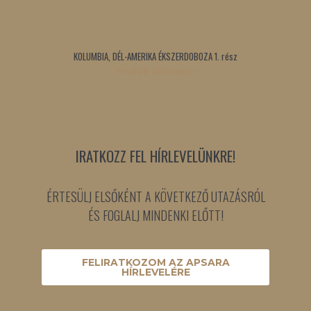
KOLUMBIA, DÉL-AMERIKA ÉKSZERDOBOZA 1. rész
Tovább olvasom »
IRATKOZZ FEL HÍRLEVELÜNKRE!
ÉRTESÜLJ ELSŐKÉNT A KÖVETKEZŐ UTAZÁSRÓL
ÉS FOGLALJ MINDENKI ELŐTT!
FELIRATKOZOM AZ APSARA
HÍRLEVELÉRE