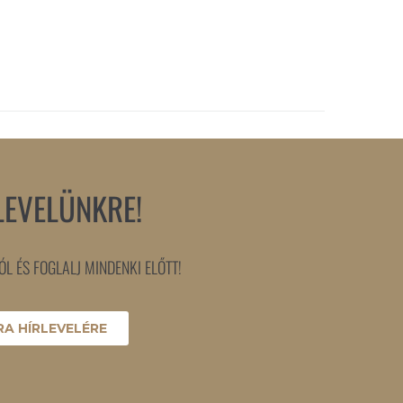
LEVELÜNKRE!
L ÉS FOGLALJ MINDENKI ELŐTT!
A HÍRLEVELÉRE