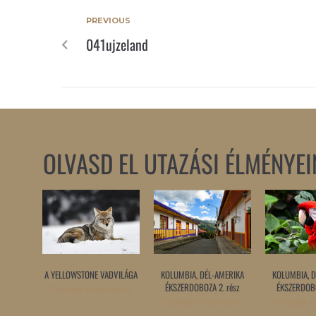
PREVIOUS
041ujzeland
OLVASD EL UTAZÁSI ÉLMÉNYEI
A YELLOWSTONE VADVILÁGA
KOLUMBIA, DÉL-AMERIKA
KOLUMBIA, D
ÉKSZERDOBOZA 2. rész
ÉKSZERDOBO
Tovább olvasom »
Tovább olvasom »
Tovább o