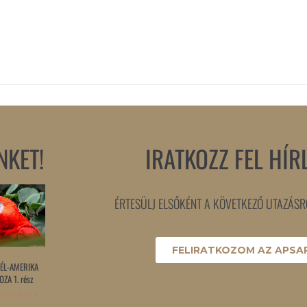
NKET!
IRATKOZZ FEL HÍR
ÉRTESÜLJ ELSŐKÉNT A KÖVETKEZŐ UTAZÁSRÓ
FELIRATKOZOM AZ APSAR
ÉL-AMERIKA
ZA 1. rész
lvasom »