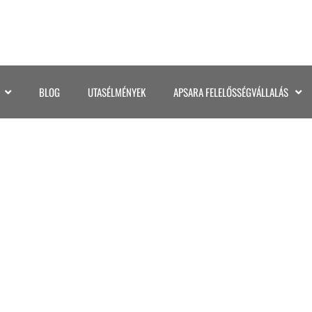
BLOG
UTASÉLMÉNYEK
APSARA FELELŐSSÉGVÁLLALÁS
041UJZELAND