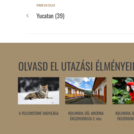
PREVIOUS
Yucatan (39)
OLVASD EL UTAZÁSI ÉLMÉNYEI
A YELLOWSTONE VADVILÁGA
KOLUMBIA, DÉL-AMERIKA
KOLUMBIA, D
ÉKSZERDOBOZA 2. rész
ÉKSZERDOBO
Tovább olvasom »
Tovább olvasom »
Tovább o