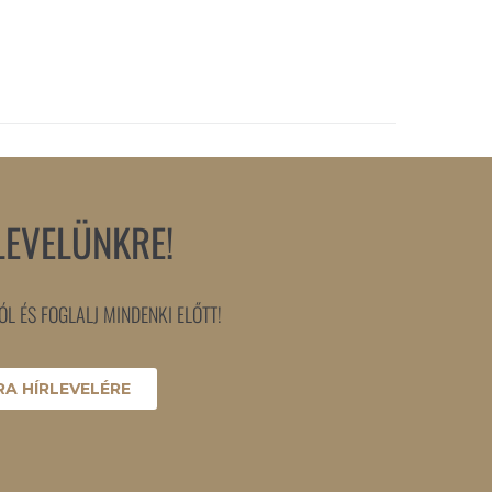
LEVELÜNKRE!
L ÉS FOGLALJ MINDENKI ELŐTT!
A HÍRLEVELÉRE