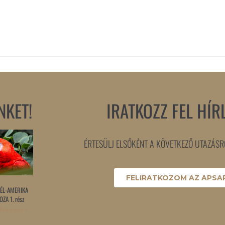
NKET!
IRATKOZZ FEL HÍR
ÉRTESÜLJ ELSŐKÉNT A KÖVETKEZŐ UTAZÁSRÓ
FELIRATKOZOM AZ APSAR
ÉL-AMERIKA
ZA 1. rész
lvasom »