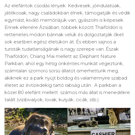
Az elefántok csodás lények. Kedvesek, jóindulatúak,
játékosak, nagy családokban élnek, támogatják és védik
egymást, kiváló memóriájuk van, gyászolni is képesek.
Ennek ellenére Ázsiában, többek között Thaiföldön is
rettenetes módon bánnak velük és dolgoztatják őket
sok esetben egész életükön át. És ebben sajnos a
turisták tudatlanságának is nagy szerepe van. Észak
Thaiföldön, Chiang Mai mellett az Elephant Nature
Parkban, ahol egy hétig önkéntes munkát végeztünk,
számtalan szomorú sorsú állatot ismerhettünk meg,
akiknek ez a park nyújt boldog és valamennyire szabad
életet az évtizedekig tartó rabság után. A parkban a
közel 80 elefánt mellett számos más állat is menedékre
talált (vízibivalyok, lovak, kutyák, cicák, stb.).