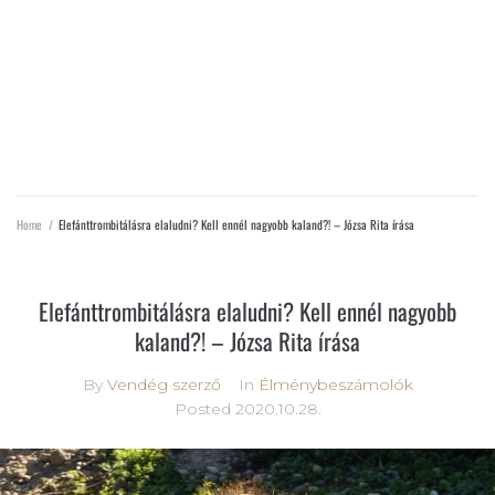
ELEFÁNTTROMBITÁLÁSRA
ELALUDNI? KELL ENNÉL NAGYOBB
KALAND?! – JÓZSA RITA ÍRÁSA
Home
/
Elefánttrombitálásra elaludni? Kell ennél nagyobb kaland?! – Józsa Rita írása
Elefánttrombitálásra elaludni? Kell ennél nagyobb
kaland?! – Józsa Rita írása
By
Vendég szerző
In
Élménybeszámolók
Posted
2020.10.28.