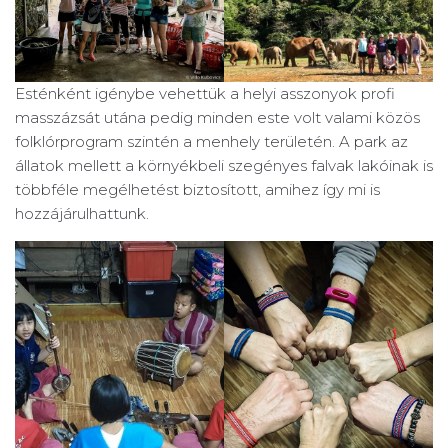
Esténként igénybe vehettük a helyi asszonyok profi
masszázsát utána pedig minden este volt valami közös
folklórprogram szintén a menhely területén. A park az
állatok mellett a környékbeli szegényes falvak lakóinak is
többféle megélhetést biztosított, amihez így mi is
hozzájárulhattunk.