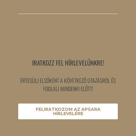
IRATKOZZ FEL HÍRLEVELÜNKRE!
ÉRTESÜLJ ELSŐKÉNT A KÖVETKEZŐ UTAZÁSRÓL ÉS
FOGLALJ MINDENKI ELŐTT!
FELIRATKOZOM AZ APSARA
HÍRLEVELÉRE