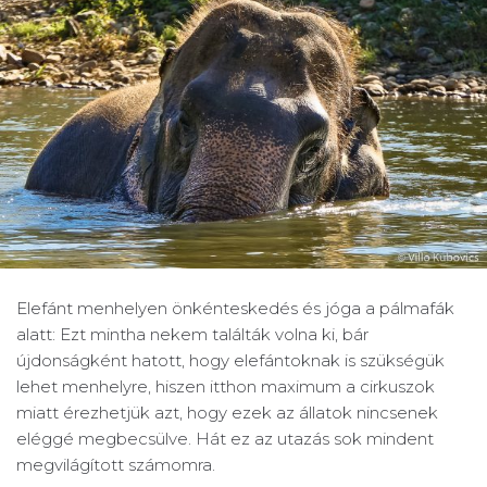
Elefánt menhelyen önkénteskedés és jóga a pálmafák
alatt: Ezt mintha nekem találták volna ki, bár
újdonságként hatott, hogy elefántoknak is szükségük
lehet menhelyre, hiszen itthon maximum a cirkuszok
miatt érezhetjük azt, hogy ezek az állatok nincsenek
eléggé megbecsülve. Hát ez az utazás sok mindent
megvilágított számomra.