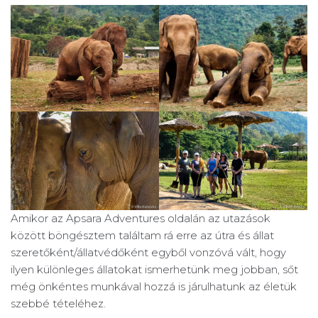
Amikor az Apsara Adventures oldalán az utazások
között böngésztem találtam rá erre az útra és állat
szeretőként/állatvédőként egyből vonzóvá vált, hogy
ilyen különleges állatokat ismerhetünk meg jobban, sőt
még önkéntes munkával hozzá is járulhatunk az életük
szebbé tételéhez.