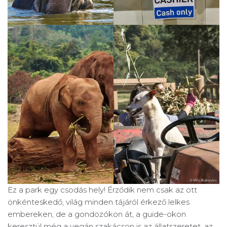
Ez a park egy csodás hely! Érződik nem csak az ott
önkénteskedő, világ minden tájáról érkező lelkes
embereken, de a gondozókon át, a guide-okon
keresztül még a vegán szakácson is az állatszeretet, az