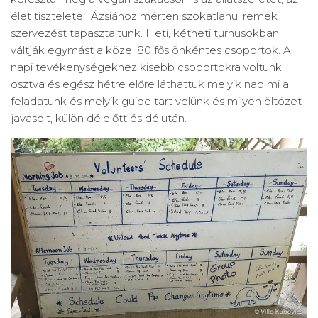
élet tisztelete. Ázsiához mérten szokatlanul remek
szervezést tapasztaltunk. Heti, kétheti turnusokban
váltják egymást a közel 80 fős önkéntes csoportok. A
napi tevékenységekhez kisebb csoportokra voltunk
osztva és egész hétre előre láthattuk melyik nap mi a
feladatunk és melyik guide tart velünk és milyen öltözet
javasolt, külön délelőtt és délután.