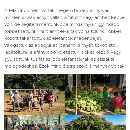
A feladatok nem voltak megerőltetőek és nyilván
mindenki csak annyit vállalt, amit bírt vagy amihez kedve
volt, de segíteni mentünk oda mindannyian így inkább
többet tettünk, mint amit elvártak volna tőlünk. Többek
között takarítottuk az elefántok medencéjét,
válogattuk az ebédjüket (banánt, dinnyét, tököt, stb),
lapátoltunk elefánt „poo”-t, etettük is őket kézből vagy
gyűjtöttünk tűzifát az idős elefántoknak az éjszakai
melegedéshez. Ezek mind életre szóló élmények voltak.