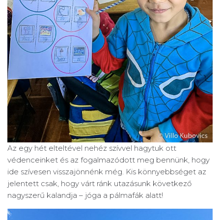
Az egy hét elteltével nehéz szívvel hagytuk ott
védenceinket és az fogalmazódott meg bennünk, hogy
ide szívesen visszajönnénk még. Kis könnyebbséget az
jelentett csak, hogy várt ránk utazásunk következő
nagyszerű kalandja – jóga a pálmafák alatt!