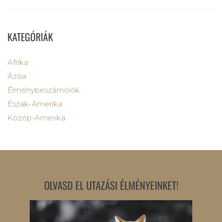
KATEGÓRIÁK
Afrika
Ázsia
Élménybeszámolók
Észak-Amerika
Közép-Amerika
OLVASD EL UTAZÁSI ÉLMÉNYEINKET!