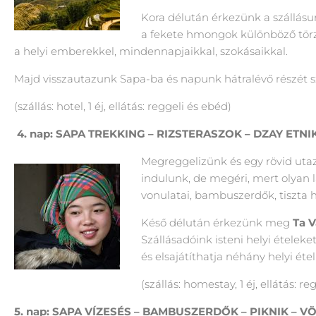
Kora délután érkezünk a szállás
a fekete hmongok különböző törzs
a helyi emberekkel, mindennapjaikkal, szokásaikkal.
Majd visszautazunk Sapa-ba és napunk hátralévő részét 
(szállás: hotel, 1 éj, ellátás: reggeli és ebéd)
4.
nap: SAPA TREKKING – RIZSTERASZOK – DZAY ETN
Megreggelizünk és egy rövid ut
indulunk, de megéri, mert olyan l
vonulatai, bambuszerdők, tiszta h
Késő délután érkezünk meg
Ta V
Szállásadóink isteni helyi ételek
és elsajátíthatja néhány helyi étel 
(szállás: homestay, 1 éj, ellátás: r
5. nap: SAPA VÍZESÉS – BAMBUSZERDŐK – PIKNIK –