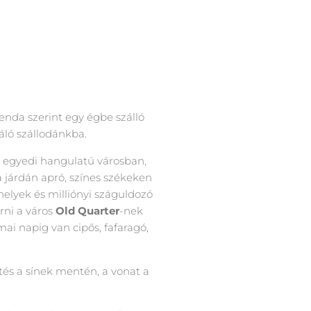
genda szerint egy égbe szálló
áló szállodánkba.
z egyedi hangulatú városban,
 a járdán apró, színes székeken
helyek és milliónyi száguldozó
rni a város
Old Quarter
-nek
ai napig van cipős, fafaragó,
ítés a sínek mentén, a vonat a