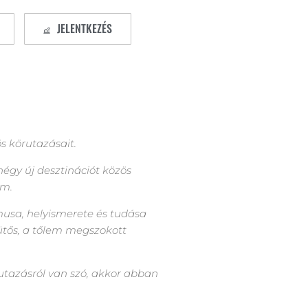
JELENTKEZÉS
 körutazásait.
y új desztinációt közös
ám.
musa, helyismerete és tudása
ütős, a tőlem megszokott
utazásról van szó, akkor abban