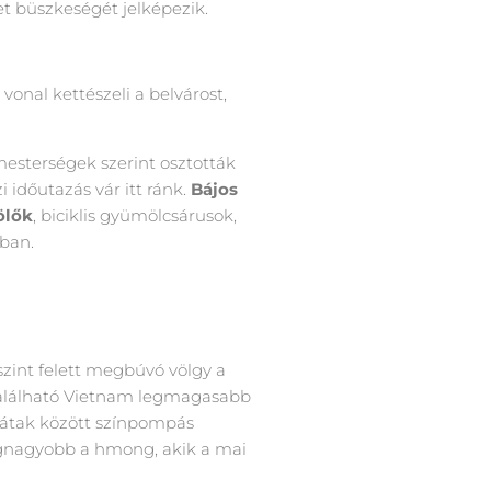
t büszkeségét jelképezik.
vonal kettészeli a belvárost,
esterségek szerint osztották
 időutazás vár itt ránk.
Bájos
ölők
, biciklis gyümölcsárusok,
gban.
szint felett megbúvó völgy a
t található Vietnam legmagasabb
yhátak között színpompás
legnagyobb a hmong, akik a mai