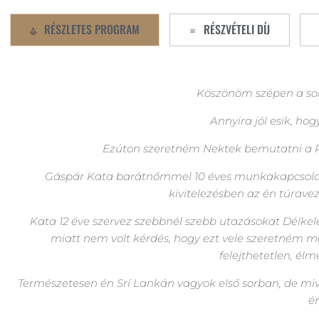
RÉSZLETES PROGRAM
RÉSZVÉTELI DÍJ
Köszönöm szépen a sok
Annyira jól esik, h
Ezúton szeretném Nektek bemutatni a R
Gáspár Kata barátnőmmel 10 éves munkakapcsola
kivitelezésben az én túrave
Kata 12 éve szervez szebbnél szebb utazásokat Délkel
miatt nem volt kérdés, hogy ezt vele szeretném 
felejthetetlen, él
Természetesen én Srí Lankán vagyok első sorban, de miv
é