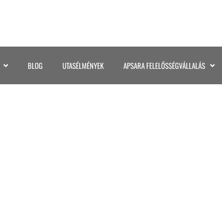
BLOG
UTASÉLMÉNYEK
APSARA FELELŐSSÉGVÁLLALÁS
S A CSODÁK FÖLDJÉN 