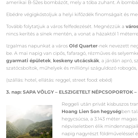
amerikai B-52es bombázót, mely a tóba zuhant. A bombáz
Ebédre végigkóstoljuk a helyi kifőzdék finomságait és megí
Tovább folytatjuk a város felfedezését. Megnézzük a
váro
nincs kerítés a sínek mentén, a vonat a házaktól 1 méterre
Izgalmas napunkat a város
Old Quarter
-nek nevezett neg
be. A mai napig van cipős, fafaragó, rézműves és selyemkés
gyarmati épületek
,
keskeny utcácskák
, a járdán apró,
szatócsboltok, műhelyek és milliónyi száguldozó robogós,
(szállás: hotel, ellátás: reggel, street food: ebéd)
3. nap: SAPA VÖLGY – ELSZIGETELT NÉPCSOPORTOK –
Reggeli után privát kisbuszos tra
Hoang Lien Son hegység
ben tal
hegycsúcsa, a 3.143 méter maga
népviseletben élik mindennapjaik
napig nagyrészt földműveléssel és