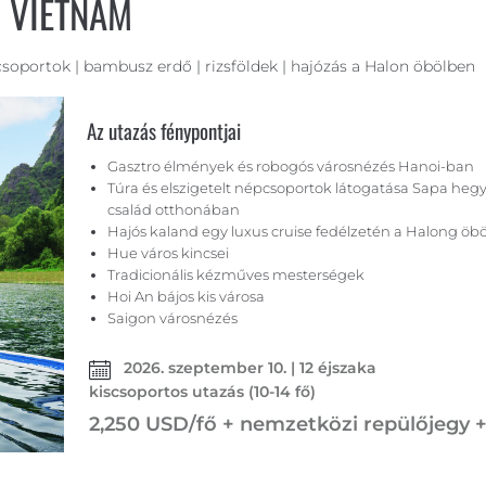
 VIETNÁM
csoportok | bambusz erdő | rizsföldek | hajózás a Halon öbölben
Az utazás fénypontjai
Gasztro élmények és robogós városnézés Hanoi-ban
Túra és elszigetelt népcsoportok látogatása Sapa heg
család otthonában
Hajós kaland egy luxus cruise fedélzetén a Halong öb
Hue város kincsei
Tradicionális kézműves mesterségek
Hoi An bájos kis városa
Saigon városnézés
2026. szeptember 10. | 12 éjszaka
kiscsoportos utazás (10-14 fő)
2,250 USD/fő + nemzetközi repülőjegy +