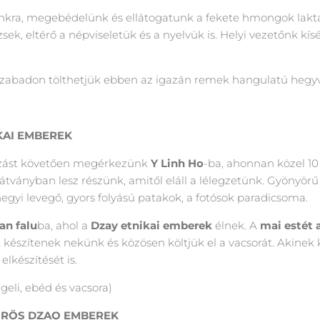
unkra, megebédelünk és ellátogatunk a fekete hmongok lak
ek, eltérő a népviseletük és a nyelvük is. Helyi vezetőnk 
szabadon tölthetjük ebben az igazán remek hangulatú hegyv
IKAI EMBEREK
azást követően megérkezünk
Y Linh Ho
-ba, ahonnan közel 10
átványban lesz részünk, amitől eláll a lélegzetünk. Gyönyörű 
egyi levegő, gyors folyású patakok, a fotósok paradicsoma.
an falu
ba, ahol a
Dzay etnikai emberek
élnek. A
mai estét 
et készítenek nekünk és közösen költjük el a vacsorát. Akinek
elkészítését is.
eggeli, ebéd és vacsora)
 VÖRÖS DZAO EMBEREK