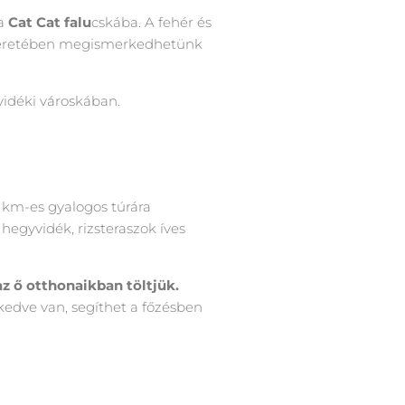
ta
Cat Cat falu
cskába. A fehér és
kíséretében megismerkedhetünk
idéki városkában.
 km-es gyalogos túrára
hegyvidék, rizsteraszok íves
az ő otthonaikban töltjük.
 kedve van, segíthet a főzésben