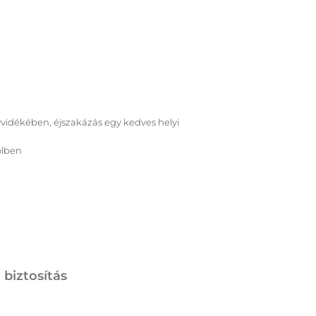
yvidékében, éjszakázás egy kedves helyi
ölben
 biztosítás