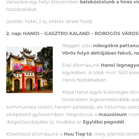
Vacsorára egy helyi étteremben
belekóstolunk a híres v
hozzávalókat.
(szállás: hotel, 2 éj, ellátás: street food)
2. nap: HANOI –
GASZTRO KALAND
– ROBOGÓS VÁROS
Reggeli után
robogókra pattan
Vörös folyó deltájában fekvő, n
Első állomásunk
Hanoi legnagyo
egyikében. A több mint 1500 éves
Hanoi fejlődésében.
Majd Hanoi egyik különleges látni
történelem legkiemelkedőbb alak
kommunista vezető, hanem példakép, aki hatalmas szerepe
elképesztő győzelemben. Megnézzük a
mauzóleum
monu
dolgozószobájába is), továbbá az
Egylábú pagodát
.
Következő állomásunk a
Huu Tiep tó
, mely jelentős törté