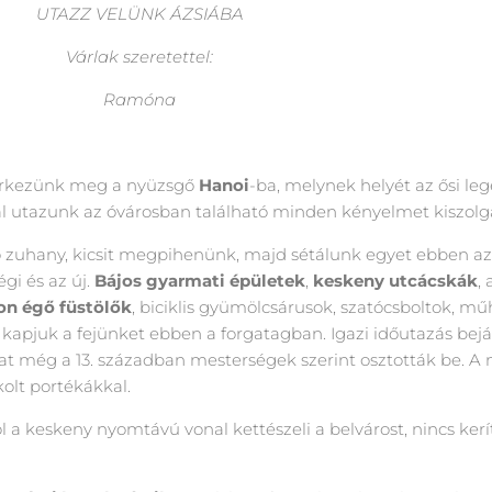
UTAZZ VELÜNK ÁZSIÁBA
Várlak szeretettel:
Ramóna
érkezünk meg a nyüzsgő
Hanoi
-ba, melynek helyét az ősi le
szal utazunk az óvárosban található minden kényelmet kiszolg
sítő zuhany, kicsit megpihenünk, majd sétálunk egyet ebben a
gi és az új.
Bájos gyarmati épületek
,
keskeny utcácskák
,
on égő füstölők
, biciklis gyümölcsárusok, szatócsboltok, mű
 kapjuk a fejünket ebben a forgatagban. Igazi időutazás bejá
at még a 13. században mesterségek szerint osztották be. A m
olt portékákkal.
ol a keskeny nyomtávú vonal kettészeli a belvárost, nincs ker