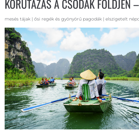
KÖRUTAZÁS A CSODÁK FÖLDJÉN –
mesés tájak | ősi regék és gyönyörű pagodák | elszigetelt nép