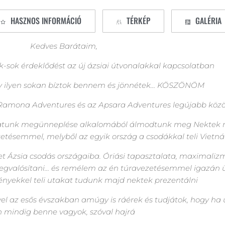
HASZNOS INFORMÁCIÓ
TÉRKÉP
GALÉRIA
Kedves Barátaim,
-sok érdeklődést az új ázsiai útvonalakkal kapcsolatban
ogy ilyen sokan bíztok bennem és jönnétek… KÖSZÖNÖM
amona Adventures és az Apsara Adventures legújabb közös
tunk megünneplése alkalomából álmodtunk meg Nektek nég
zetésemmel, melyből az egyik ország a csodákkal teli Vietn
et Ázsia csodás országaiba. Óriási tapasztalata, maximaliz
megvalósítani… és remélem az én túravezetésemmel igazán 
ményekkel teli utakat tudunk majd nektek prezentálni
el az esős évszakban amúgy is ráérek és tudjátok, hogy ha 
n mindig benne vagyok, szóval hajrá