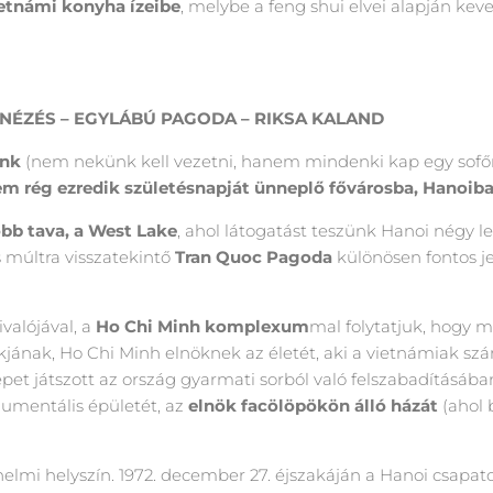
ietnámi konyha ízeibe
, melybe a feng shui elvei alapján kev
NÉZÉS – EGYLÁBÚ PAGODA –
RIKSA KALAND
unk
(nem nekünk kell vezetni, hanem mindenki kap egy sofőr
em rég ezredik születésnapját ünneplő fővárosba, Hanoiba
bb tava, a West Lake
, ahol látogatást teszünk Hanoi nég
 múltra visszatekintő
Tran Quoc Pagoda
különösen fontos j
valójával, a
Ho Chi Minh komplexum
mal folytatjuk, hogy 
jának, Ho Chi Minh elnöknek az életét, aki a vietnámiak s
t játszott az ország gyarmati sorból való felszabadításában
mentális épületét, az
elnök facölöpökön álló házát
(ahol 
nelmi helyszín. 1972. december 27. éjszakáján a Hanoi csapatok