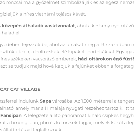
ó roncsai ma a győzelmet szimbolizálják és az egész nemze
zleljük a híres vietnámi tojásos kávét.
s közepén áthaladó vasútvonalat
, ahol a keskeny nyomtávú 
 halad el.
yedében fejezzük be, ahol az utcákat még a 13. században m
zítők utcája, a boltocskák elé kipakolt portékákkal. Egy igazi
 színes székeken vacsorázó emberek,
házi oltárokon égő füst
 azt se tudjuk majd hová kapjuk a fejünket ebben a forgata
 CAT CAT VILLAGE
nszferrel indulunk
Sapa
városába. Az 1.500 méterrel a tenger
álható, amely már a Himalája nyugati részéhez tartozik. It
s
Fansipan
. A lélegzetelállító panorámát kínáló csipkés heg
at a hmong, dao, pho és lu törzsek tagjai, melyek közül a 
 állattartással foglalkoznak.