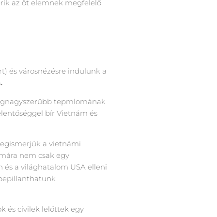
erik az öt elemnek megfelelő
t) és városnézésre indulunk a
.
y legnagyszerűbb tepmlomának
elentőséggel bír Vietnám és
megismerjük a vietnámi
zámára nem csak egy
 és a világhatalom USA elleni
bepillanthatunk
 és civilek lelőttek egy