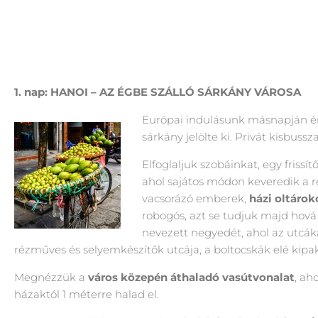
1. nap: HANOI – AZ ÉGBE SZÁLLÓ SÁRKÁNY VÁROSA
Európai indulásunk másnapján 
sárkány jelölte ki. Privát kisbus
Elfoglaljuk szobáinkat, egy fris
ahol sajátos módon keveredik a ré
vacsorázó emberek,
házi oltárok
robogós, azt se tudjuk majd hová
nevezett negyedét, ahol az utcák
rézműves és selyemkészítők utcája, a boltocskák elé kipak
Megnézzük a
város közepén áthaladó vasútvonalat
, ah
házaktól 1 méterre halad el.